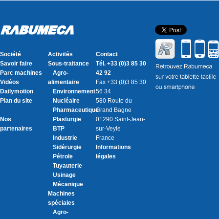
Société
Activités
Contact
Savoir faire
Sous-traitance
Tél. +33 (0)3 85 30
Parc machines
Agro-
42 92
Vidéos
alimentaire
Fax +33 (0)3 85 30
Dailymotion
Environnement
56 34
Plan du site
Nucléaire
580 Route du
Pharmaceutique
Grand Bagne
Nos
Plasturgie
01290 Saint-Jean-
partenaires
BTP
sur-Veyle
Industrie
France
Sidérurgie
Informations
Pétrole
légales
Tuyauterie
Usinage
Mécanique
Machines
spéciales
Agro-