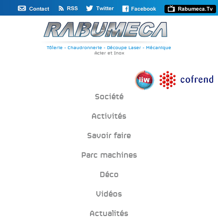
Salon de la métallurgie de Valence
Accueil
/
Actualités
/ Salon de la métallurgie de Valence
Tôlerie - Chaudronnerie - Découpe Laser - Mécanique
Acier et Inox
Société
Activités
Savoir faire
Parc machines
Déco
Vidéos
Actualités